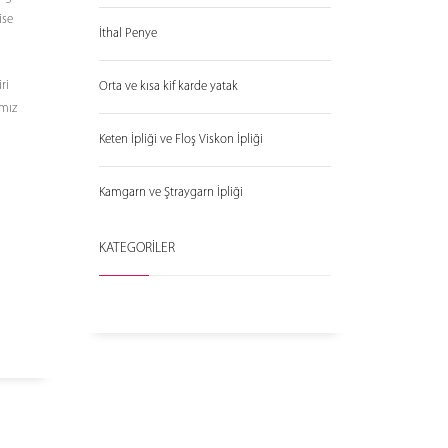
ise
İthal Penye
ri
Orta ve kısa kif karde yatak
ımız
Keten İpliği ve Floş Viskon İpliği
Kamgarn ve Ştraygarn İpliği
KATEGORİLER