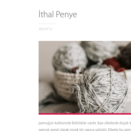
İthal Penye
2022-07-12
pamuğun kalitesinde farklılıklar vardır. Bazı ülkelerde düşük ka
pamuk genel olarak esnek bir yapıya sahiptir. Elbette bu pen