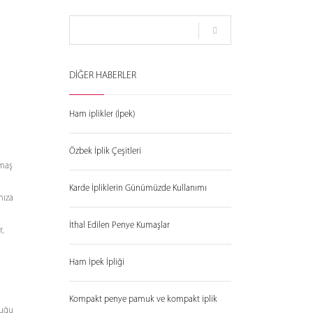
DİĞER HABERLER
Ham iplikler (İpek)
Özbek İplik Çeşitleri
umaş
Karde İpliklerin Günümüzde Kullanımı
mıza
İthal Edilen Penye Kumaşlar
r,
Ham İpek İpliği
Kompakt penye pamuk ve kompakt iplik
duğu