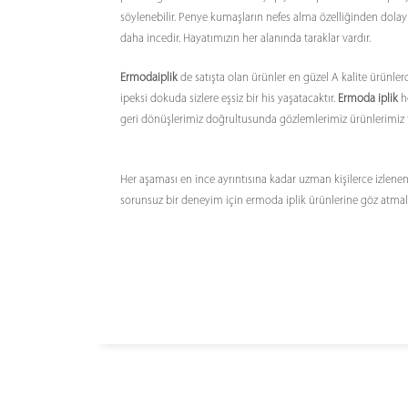
söylenebilir. Penye kumaşların nefes alma özelliğinden dolayı
daha incedir. Hayatımızın her alanında taraklar vardır.
Ermodaiplik
de satışta olan ürünler en güzel A kalite ürünler
ipeksi dokuda sizlere eşsiz bir his yaşatacaktır.
Ermoda iplik
he
geri dönüşlerimiz doğrultusunda gözlemlerimiz ürünlerimiz ta
Her aşaması en ince ayrıntısına kadar uzman kişilerce izlenen 
sorunsuz bir deneyim için ermoda iplik ürünlerine göz atmalı