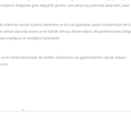
 kullanım bölgesine göre değişiklik gösterir yani penye kış aylarında daha kalın, yazın 
dir. Alanında uzman kişilerce denetlenir ve bir çok aşamadan geçer ürünlerimizin her bi
r zaman alanında eniyisi ve en kaliteli olmaya devam ediyor. Müşterilerimizden aldığ
m aradığınız ve istediğiniz kalitededir.
ve en Yüksel teknolojiler ile üretilen ürünlerimiz vaz geçilmezleriniz olacak. Hatasız
sınız.