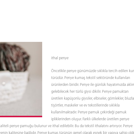
ithal penye
Öncelikle penye günümüzde sıklıkla tercih edilen k
türüdür. Penye kumaş tekstil sektöründe kullanılan
ürünlerden biridir. Penye ile günlük hayatımızda aklı
gelebilecek her türlü giysi dikilir. Penye pamuktan
üretilen kapüşonlu giysiler, elbiseler, gömlekler, bluzla
tişörtler, maskeler ve ev tekstillerinde sıklıkla
kullanılmaktadır. Penye pamuk çekirdeği pamuk
ipliklerinden oluşur. Farklı ülkelerde üretilen penye
liteli penye pamuğu bulunur ve ithal edilebilir. Bu da tekstil ithalatını artırıyor. Penye
yenin kalitesine bağlıdır. Penye kumaş türünün genel olarak esnek bir yapıya sahip ol