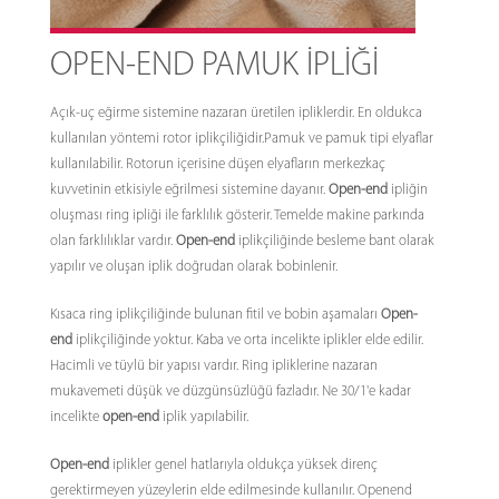
OPEN-END PAMUK İPLİĞİ
Açık-uç eğirme sistemine nazaran üretilen ipliklerdir. En oldukca
kullanılan yöntemi rotor iplikçiliğidir.Pamuk ve pamuk tipi elyaflar
kullanılabilir. Rotorun içerisine düşen elyafların merkezkaç
kuvvetinin etkisiyle eğrilmesi sistemine dayanır.
Open-end
ipliğin
oluşması ring ipliği ile farklılık gösterir. Temelde makine parkında
olan farklılıklar vardır.
Open-end
iplikçiliğinde besleme bant olarak
yapılır ve oluşan iplik doğrudan olarak bobinlenir.
Kısaca ring iplikçiliğinde bulunan fitil ve bobin aşamaları
Open-
end
iplikçiliğinde yoktur. Kaba ve orta incelikte iplikler elde edilir.
Hacimli ve tüylü bir yapısı vardır. Ring ipliklerine nazaran
mukavemeti düşük ve düzgünsüzlüğü fazladır. Ne 30/1'e kadar
incelikte
open-end
iplik yapılabilir.
Open-end
iplikler genel hatlarıyla oldukça yüksek direnç
gerektirmeyen yüzeylerin elde edilmesinde kullanılır. Openend