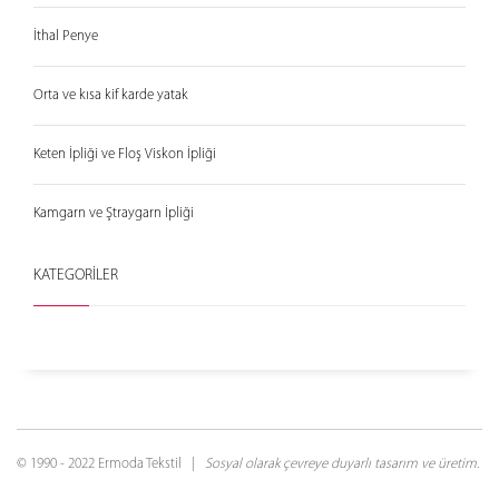
İthal Penye
Orta ve kısa kif karde yatak
Keten İpliği ve Floş Viskon İpliği
Kamgarn ve Ştraygarn İpliği
KATEGORİLER
© 1990 - 2022 Ermoda Tekstil |
Sosyal olarak çevreye duyarlı tasarım ve üretim.