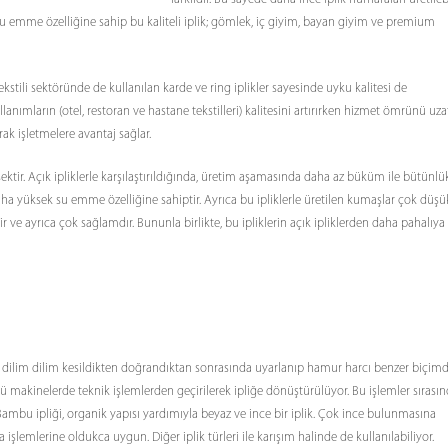
u emme özelliğine sahip bu kaliteli iplik; gömlek, iç giyim, bayan giyim ve premium
ekstili sektöründe de kullanılan karde ve ring iplikler sayesinde uyku kalitesi de
llanımların (otel, restoran ve hastane tekstilleri) kalitesini artırırken hizmet ömrünü uza
 işletmelere avantaj sağlar.
sektir. Açık ipliklerle karşılaştırıldığında, üretim aşamasında daha az büküm ile bütünlü
a yüksek su emme özelliğine sahiptir. Ayrıca bu ipliklerle üretilen kumaşlar çok düşü
ve ayrıca çok sağlamdır. Bununla birlikte, bu ipliklerin açık ipliklerden daha pahalıya
 dilim dilim kesildikten doğrandıktan sonrasında uyarlanıp hamur harcı benzer biçim
türlü makinelerde teknik işlemlerden geçirilerek ipliğe dönüştürülüyor. Bu işlemler sırası
Bambu ipliği, organik yapısı yardımıyla beyaz ve ince bir iplik. Çok ince bulunmasına
mlerine oldukca uygun. Diğer iplik türleri ile karışım halinde de kullanılabiliyor.