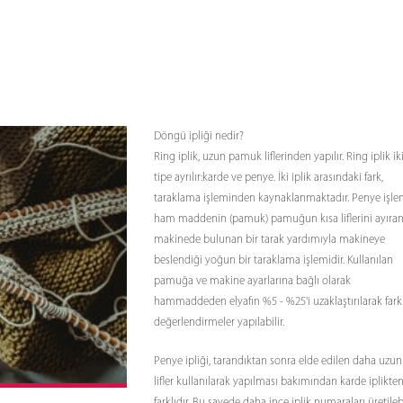
Döngü ipliği nedir?
Ring iplik, uzun pamuk liflerinden yapılır. Ring iplik ik
tipe ayrılır:karde ve penye. İki iplik arasındaki fark,
taraklama işleminden kaynaklanmaktadır. Penye işle
ham maddenin (pamuk) pamuğun kısa liflerini ayıra
makinede bulunan bir tarak yardımıyla makineye
beslendiği yoğun bir taraklama işlemidir. Kullanılan
pamuğa ve makine ayarlarına bağlı olarak
hammaddeden elyafın %5 - %25'i uzaklaştırılarak farkl
değerlendirmeler yapılabilir.
Penye ipliği, tarandıktan sonra elde edilen daha uzun
lifler kullanılarak yapılması bakımından karde iplikte
farklıdır. Bu sayede daha ince iplik numaraları üretilebi