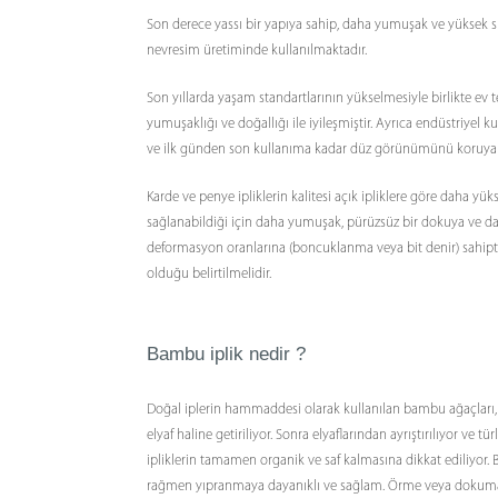
Son derece yassı bir yapıya sahip, daha yumuşak ve yüksek s
nevresim üretiminde kullanılmaktadır.
Son yıllarda yaşam standartlarının yükselmesiyle birlikte ev t
yumuşaklığı ve doğallığı ile iyileşmiştir. Ayrıca endüstriyel ku
ve ilk günden son kullanıma kadar düz görünümünü koruyarak
Karde ve penye ipliklerin kalitesi açık ipliklere göre daha yük
sağlanabildiği için daha yumuşak, pürüzsüz bir dokuya ve dah
deformasyon oranlarına (boncuklanma veya bit denir) sahiptir 
olduğu belirtilmelidir.
Bambu iplik nedir ?
Doğal iplerin hammaddesi olarak kullanılan bambu ağaçları,
elyaf haline getiriliyor. Sonra elyaflarından ayrıştırılıyor ve 
ipliklerin tamamen organik ve saf kalmasına dikkat ediliyor. 
rağmen yıpranmaya dayanıklı ve sağlam. Örme veya dokuma işle