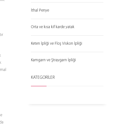
İthal Penye
Orta ve kısa kif karde yatak
tır
Keten İpliği ve Floş Viskon İpliği
k
Kamgarn ve Ştraygarn İpliği
k
 mal
KATEGORİLER
de
nda