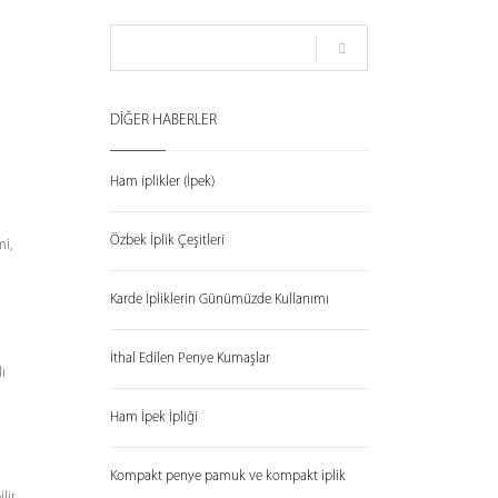
DİĞER HABERLER
Ham iplikler (İpek)
i
Özbek İplik Çeşitleri
mi,
n
Karde İpliklerin Günümüzde Kullanımı
İthal Edilen Penye Kumaşlar
ı
Ham İpek İpliği
n
Kompakt penye pamuk ve kompakt iplik
lir.